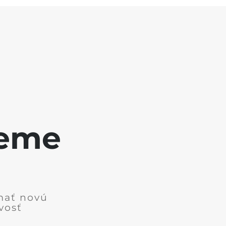
jeme
mať novú
vosť