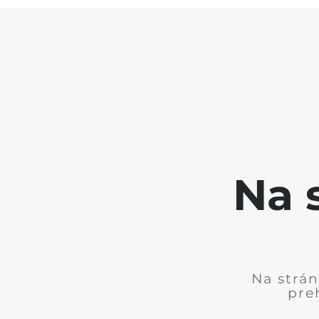
Na 
Na strá
pre